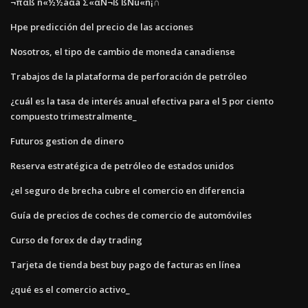
¬παß ñ«½½áαá Σ«αÑ¬ß ßÑú«ñ¡∩
Hpe predicción del precio de las acciones
Nosotros, el tipo de cambio de moneda canadiense
Trabajos de la plataforma de perforación de petróleo
¿cuál es la tasa de interés anual efectiva para el 5 por ciento
compuesto trimestralmente_
Futuros gestion de dinero
Reserva estratégica de petróleo de estados unidos
¿el seguro de brecha cubre el comercio en diferencia
Guía de precios de coches de comercio de automóviles
Curso de forex de day trading
Tarjeta de tienda best buy pago de facturas en línea
¿qué es el comercio activo_