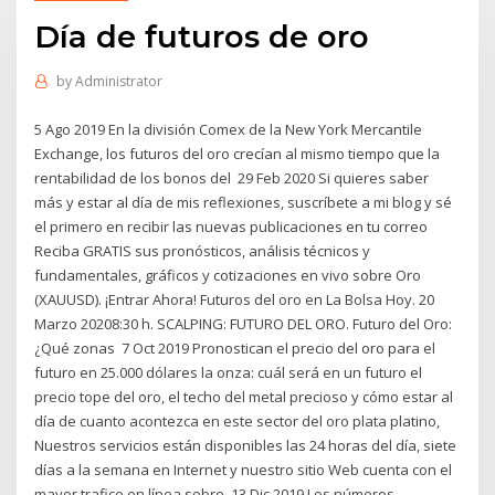
Día de futuros de oro
by
Administrator
5 Ago 2019 En la división Comex de la New York Mercantile
Exchange, los futuros del oro crecían al mismo tiempo que la
rentabilidad de los bonos del 29 Feb 2020 Si quieres saber
más y estar al día de mis reflexiones, suscríbete a mi blog y sé
el primero en recibir las nuevas publicaciones en tu correo
Reciba GRATIS sus pronósticos, análisis técnicos y
fundamentales, gráficos y cotizaciones en vivo sobre Oro
(XAUUSD). ¡Entrar Ahora! Futuros del oro en La Bolsa Hoy. 20
Marzo 20208:30 h. SCALPING: FUTURO DEL ORO. Futuro del Oro:
¿Qué zonas 7 Oct 2019 Pronostican el precio del oro para el
futuro en 25.000 dólares la onza: cuál será en un futuro el
precio tope del oro, el techo del metal precioso y cómo estar al
día de cuanto acontezca en este sector del oro plata platino,
Nuestros servicios están disponibles las 24 horas del día, siete
días a la semana en Internet y nuestro sitio Web cuenta con el
mayor trafico en línea sobre 13 Dic 2019 Los números