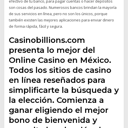
efectivo de tu banco, para pagar cuentas o hacer depósitos
son cosas del pasado. Numerosos bancos brindan la mayoría
de sus servicios en línea, pero no son los únicos, porque
también existen las mejores aplicaciones para enviar dinero
de forma rápida, fácil y segura.
Casinobillions.com
presenta lo mejor del
Online Casino en México.
Todos los sitios de casino
en línea reseñados para
simplificarte la búsqueda y
la elección. Comienza a
ganar eligiendo el mejor
bono de bienvenida y