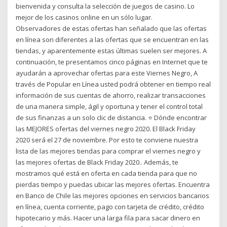
bienvenida y consulta la selección de juegos de casino. Lo
mejor de los casinos online en un sólo lugar.
Observadores de estas ofertas han señalado que las ofertas
en línea son diferentes a las ofertas que se encuentran en las
tiendas, y aparentemente estas últimas suelen ser mejores. A
continuación, te presentamos cinco páginas en Internet que te
ayudarán a aprovechar ofertas para este Viernes Negro, A
través de Popular en Línea usted podrá obtener en tiempo real
información de sus cuentas de ahorro, realizar transacciones
de una manera simple, ágil y oportuna y tener el control total
de sus finanzas a un solo clic de distancia. ⭐ Dónde encontrar
las MEJORES ofertas del viernes negro 2020. El Black Friday
2020 será el 27 de noviembre. Por esto te conviene nuestra
lista de las mejores tiendas para comprar el viernes negro y
las mejores ofertas de Black Friday 2020.. Además, te
mostramos qué está en oferta en cada tienda para que no
pierdas tiempo y puedas ubicar las mejores ofertas. Encuentra
en Banco de Chile las mejores opciones en servicios bancarios
en línea, cuenta corriente, pago con tarjeta de crédito, crédito
hipotecario y más. Hacer una larga fila para sacar dinero en