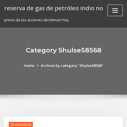
Skip
reserva de gas de petróleo indio no
to
content
precio de las acciones de bitmain hoy
Category Shulse58568
Home
Archive by category "Shulse58568"
Shulse58568