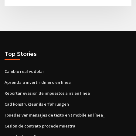
Top Stories
Cambio real vs dolar
Aprenda a invertir dinero en línea
Reportar evasión de impuestos a irs en línea
Cad konstrukteur ils erfahrungen
¿puedes ver mensajes de texto en t mobile en línea_
Cesión de contrato procede muestra