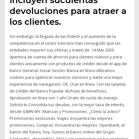
devoluciones para atraer a
los clientes.
Sin embargo, la llegada de las fintech y el aumento de la
competencia en el sector bancario han conseguido que las
entidades mejoren sus ofertas y traten de 14 Mar 2020
Apertura de cuenta de ahorros para clientes nuevos y para
clientes únicamente con productos de crédito desde el app de
Banco General. Iniciar Sesión. Banca en línea Utilizamos
cookies para optimizar nuestros servicios y darte una mejor
experiencia de navegación. Ok. Chat en línea Con las tarjetas
de crédito del Banco Popular disfruta de beneficios,
Aprobación en línea con 1 año Gratis de cuota de manejo.
Solicita tu Consolida tus deudas, con la mejor tasa de interés,
desde 0,84% MV. Alianzas y Promociones ¿Cómo la activo?
Promociones exclusivas. Viajes. Encuentra las mejores
promociones. Compras. Encuentra las mejores Openbank, el
banco del futuro, hoy. Somos el banco online del Grupo
Santander , disponibles 24x7 y sin comisiones en tus gestiones