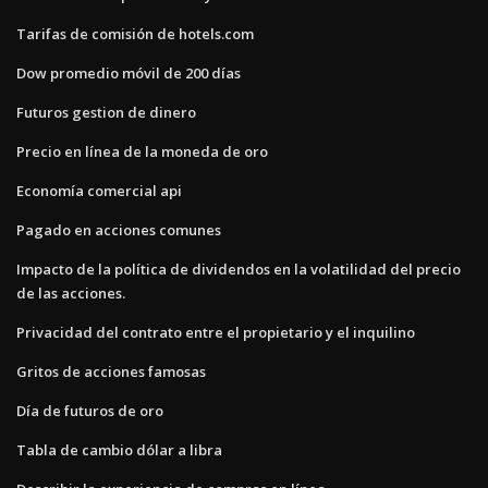
Tarifas de comisión de hotels.com
Dow promedio móvil de 200 días
Futuros gestion de dinero
Precio en línea de la moneda de oro
Economía comercial api
Pagado en acciones comunes
Impacto de la política de dividendos en la volatilidad del precio
de las acciones.
Privacidad del contrato entre el propietario y el inquilino
Gritos de acciones famosas
Día de futuros de oro
Tabla de cambio dólar a libra