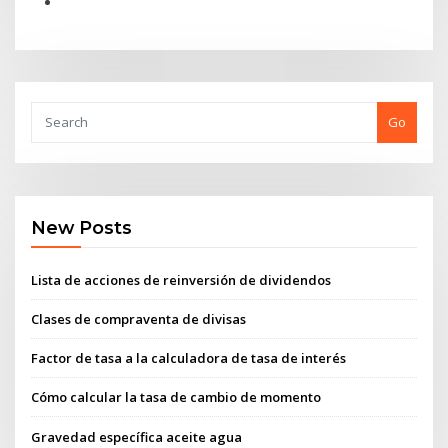
Go
New Posts
Lista de acciones de reinversión de dividendos
Clases de compraventa de divisas
Factor de tasa a la calculadora de tasa de interés
Cómo calcular la tasa de cambio de momento
Gravedad específica aceite agua